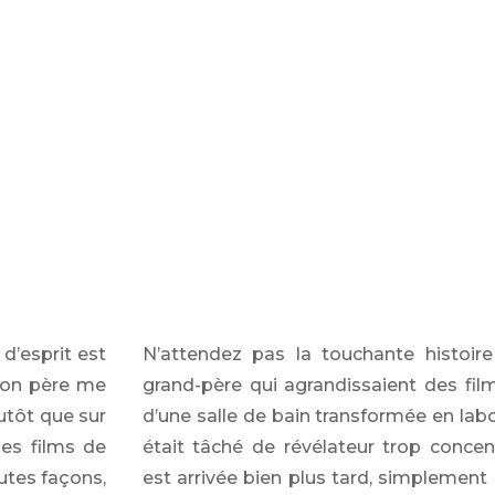
 d’esprit est
N’attendez pas la touchante histoire
mon père me
grand-père qui agrandissaient des fil
utôt que sur
d’une salle de bain transformée en labo
les films de
était tâché de révélateur trop concen
outes façons,
est arrivée bien plus tard, simplement 