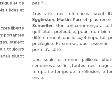
usique et de
pas ? ».
is tièdes et
Très vite, mes références furent
S
Eggleston, Martin Parr
et, plus réc
Schoeller
. Mon œil commença à se f
opre liberté
qu’il était préférable, pour mon bien
 importantes
différemment, que le sujet importait pe
tres, étaient
privilégiée. Et surtout, que l’essentie
ait toujours
porte d’à côté.
anal) plutôt
Une seule et même pellicule pho
semaines à se finir, toutes mes images 
temps. Le temps de la réflexion, le t
envie.