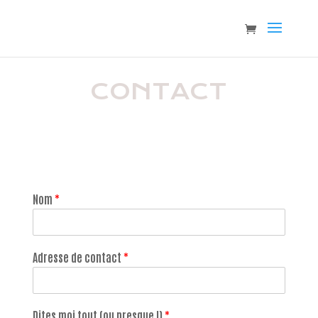
CONTACT
Nom
*
Adresse de contact
*
Dites moi tout (ou presque !)
*